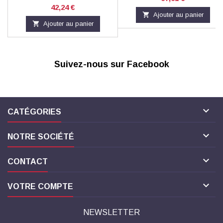
Prix
42,24 €

Ajouter au panier

Ajouter au panier
Suivez-nous sur Facebook

CATÉGORIES

NOTRE SOCIÉTÉ

CONTACT

VOTRE COMPTE
NEWSLETTER