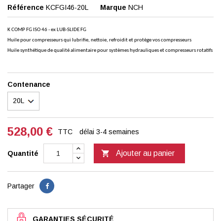
Référence
KCFGI46-20L
Marque
NCH
K COMP FG ISO 46 - ex LUB-SLIDE FG
Huile pour compresseurs qui lubrifie, nettoie, refroidit et protège vos compresseurs
Huile synthétique de qualité alimentaire pour systèmes hydrauliques et compresseurs rotatifs
Contenance
528,00 €
TTC
délai 3-4 semaines

Ajouter au panier
Quantité
Partager
GARANTIES SÉCURITÉ