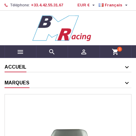


Téléphone:
+33.4.42.55.31.67
EUR €
Français
0



shopping_cart
ACCUEIL
MARQUES