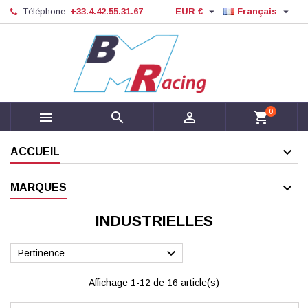


Téléphone:
+33.4.42.55.31.67
EUR €
Français
0



shopping_cart
ACCUEIL
MARQUES
INDUSTRIELLES

Pertinence
Affichage 1-12 de 16 article(s)