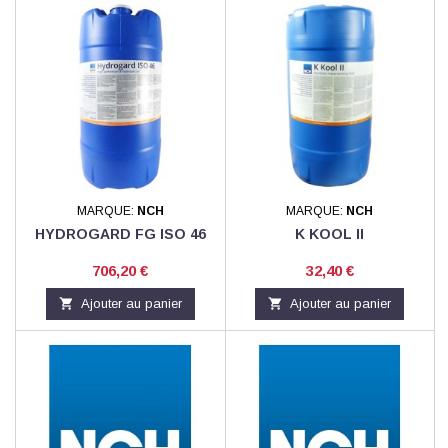
MARQUE:
NCH
MARQUE:
NCH
HYDROGARD FG ISO 46
K KOOL II
Prix
Prix
706,20 €
32,40 €

Ajouter au panier

Ajouter au panier