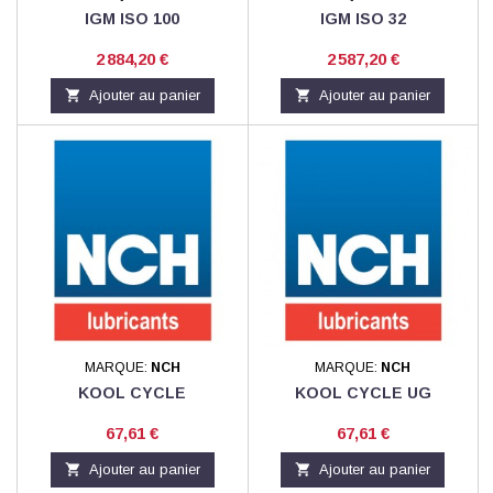
IGM ISO 100
IGM ISO 32
Prix
Prix
2 884,20 €
2 587,20 €

Ajouter au panier

Ajouter au panier
MARQUE:
NCH
MARQUE:
NCH
KOOL CYCLE
KOOL CYCLE UG
Prix
Prix
67,61 €
67,61 €

Ajouter au panier

Ajouter au panier