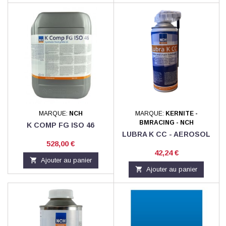
MARQUE:
NCH
MARQUE:
KERNITE -
BMRACING - NCH
K COMP FG ISO 46
LUBRA K CC - AEROSOL
Prix
528,00 €
Prix
42,24 €

Ajouter au panier

Ajouter au panier