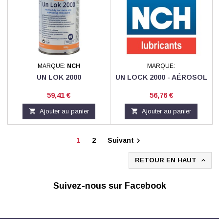
MARQUE:
NCH
MARQUE:
UN LOK 2000
UN LOCK 2000 - AÉROSOL
Prix
Prix
59,41 €
56,76 €

Ajouter au panier

Ajouter au panier
1
2
Suivant

RETOUR EN HAUT

Suivez-nous sur Facebook