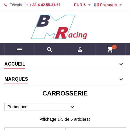


Téléphone:
+33.4.42.55.31.67
EUR €
Français
0



shopping_cart
ACCUEIL
MARQUES
CARROSSERIE

Pertinence
Affichage 1-5 de 5 article(s)