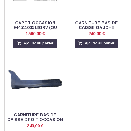
CAPOT OCCASION
GARNITURE BAS DE
94451100513GRV (OU
CAISSE GAUCHE
94451100512, 94451100513
OCCASION
Prix
Prix
1 560,00 €
240,00 €

Ajouter au panier

Ajouter au panier
GARNITURE BAS DE
CAISSE DROIT OCCASION
Prix
240,00 €