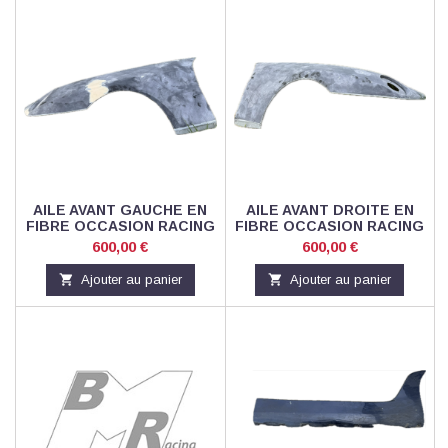
AILE AVANT GAUCHE EN
AILE AVANT DROITE EN
FIBRE OCCASION RACING
FIBRE OCCASION RACING
94450302100
94450302200
Prix
Prix
600,00 €
600,00 €

Ajouter au panier

Ajouter au panier