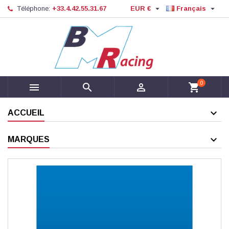


Téléphone:
+33.4.42.55.31.67
EUR €
Français
0



shopping_cart
ACCUEIL
MARQUES