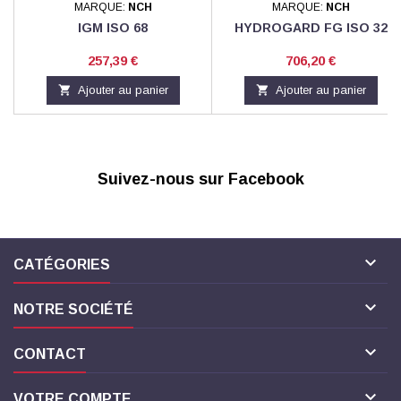
MARQUE:
NCH
MARQUE:
NCH
IGM ISO 68
HYDROGARD FG ISO 32
Prix
Prix
257,39 €
706,20 €

Ajouter au panier

Ajouter au panier
Suivez-nous sur Facebook

CATÉGORIES

NOTRE SOCIÉTÉ

CONTACT

VOTRE COMPTE