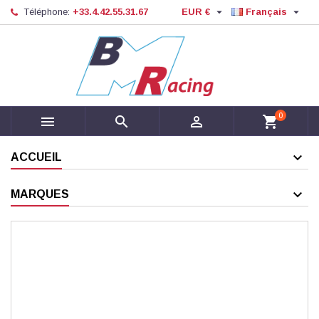


Téléphone:
+33.4.42.55.31.67
EUR €
Français
0



shopping_cart
ACCUEIL
MARQUES