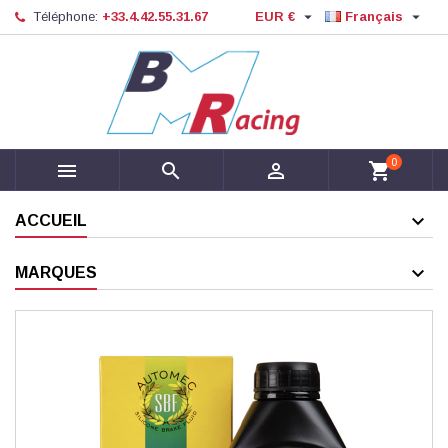


Téléphone:
+33.4.42.55.31.67
EUR €
Français
0



shopping_cart
ACCUEIL
MARQUES