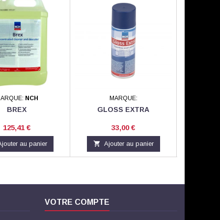
ARQUE:
NCH
MARQUE:
M
BREX
GLOSS EXTRA
HY Z
Prix
Prix
125,41 €
33,00 €
Ajouter au panier

Ajouter au panier

Ajo
VOTRE COMPTE