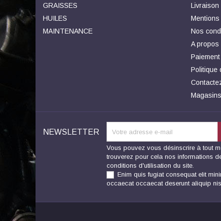
GRAISSES
Livraison
HUILES
Mentions 
MAINTENANCE
Nos condi
A propos
Paiement
Politique
Contacte
Magasin
NEWSLETTER
Vous pouvez vous désinscrire à tout 
trouverez pour cela nos informations d
conditions d'utilisation du site.
Enim quis fugiat consequat elit mini
occaecat occaecat deserunt aliquip nis