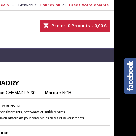

nçais
Bienvenue,
Connexion
ou
Créez votre compte
shopping_cart
Panier:
0
Produits - 0,00 €
MADRY
ce
CHEMADRY-30L
Marque
NCH
- ex KLINSORB
per absorbants, nettoyants et antidérapants
ouvoir absorbant pour contenir les fuites et déversements
ance