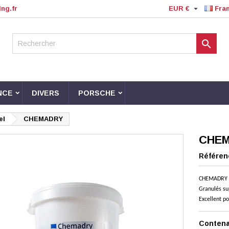

ng.fr
EUR €
Fra

NCE
DIVERS
PORSCHE
el
CHEMADRY
CHE
Référen
CHEMADRY 
Granulés su
Excellent p
Conten