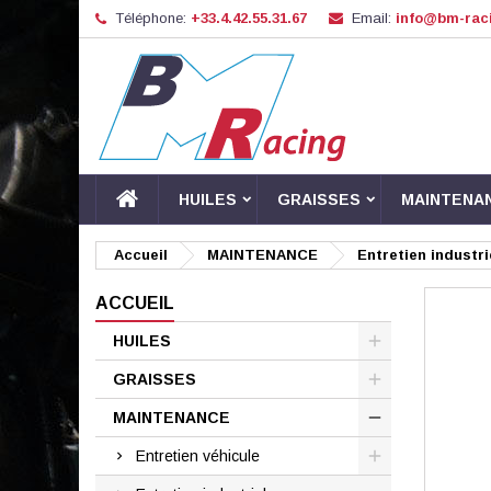
Téléphone:
+33.4.42.55.31.67
Email:
info@bm-raci
HUILES
GRAISSES
MAINTENA
Accueil
MAINTENANCE
Entretien industri
ACCUEIL
HUILES
GRAISSES
MAINTENANCE
Entretien véhicule